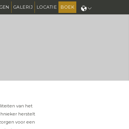
GEN
GALERIJ
LOCATIE
BOEK
N
iteiten van het
hnieker herstelt
 zorgen voor een