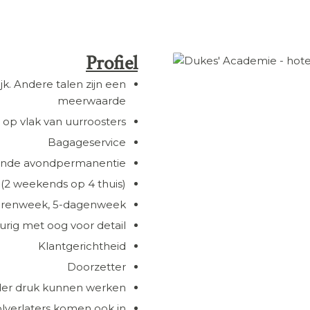
Profiel
jk. Andere talen zijn een
meerwaarde
it op vlak van uurroosters
Bagageservice
ende avondpermanentie
2 weekends op 4 thuis)
8-urenweek, 5-dagenweek
rig met oog voor detail
Klantgerichtheid
Doorzetter
nder druk kunnen werken
lverlaters komen ook in