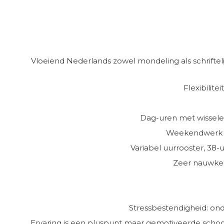
Vloeiend Nederlands zowel mondeling als schrifteli
Flexibilite
Dag-uren met wissel
Weekendwerk (
Variabel uurrooster, 3
Zeer nauwkeu
Stressbestendigheid: o
Ervaring is een pluspunt maar gemotiveerde schoo