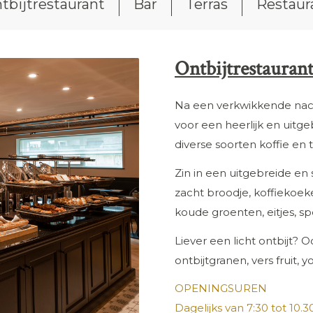
tbijtrestaurant
Bar
Terras
Restaur
Ontbijtrestauran
Na een verkwikkende nach
voor een heerlijk en uitge
diverse soorten koffie en
Zin in een uitgebreide en
zacht broodje, koffiekoek
koude groenten, eitjes, spe
Liever een licht ontbijt? 
ontbijtgranen, vers fruit, y
OPENINGSUREN
Dagelijks van 7:30 tot 10.3