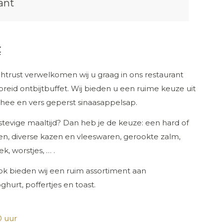
ant
t
trust verwelkomen wij u graag in ons restaurant
breid ontbijtbuffet. Wij bieden u een ruime keuze uit
 thee en vers geperst sinaasappelsap.
 stevige maaltijd? Dan heb je de keuze: een hard of
en, diverse kazen en vleeswaren, gerookte zalm,
k, worstjes, … .
Ook bieden wij een ruim assortiment aan
oghurt, poffertjes en toast.
0 uur