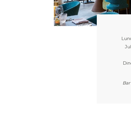
Lunc
Ju
Din
Bar