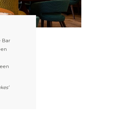
e Bar
een
 een
kes’