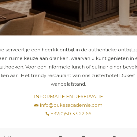
serveert je een heerlijk ontbijt in de authentieke ontbijtz
 een ruime keuze aan dranken, waarvan u kunt genieten in 
thoeken. Voor een informele lunch of culinair diner bevel
lien aan. Het trendy restaurant van ons zusterhotel Dukes’ 
wandelafstand.
INFORMATIE EN RESERVATIE
info@dukesacademie.com
+32(0)50 33 22 66