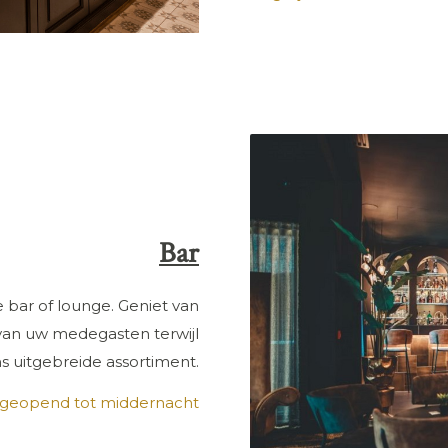
Bar
e bar of lounge. Geniet van
van uw medegasten terwijl
s uitgebreide assortiment.
s geopend tot middernacht